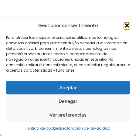
Gestionar consentimiento
Para ofrecer las mejores experiencias, utilizamos tecnologías
Solicita Presupuesto
como las cookies para almacenar y/o acceder a la información
del dispositivo. El consentimiento de estas tecnologías nos
permitirá procesar datos como el comportamiento de
navegación o las identificaciones únicas en este sitio. No
consentir o retirar el consentimiento, puede afectar negativamente
a ciertas características y funciones.
Cam. del Puente Viejo, 13, Arganda del Rey
Aceptar
5,0
6 reviews
Denegar
Ver preferencias
Irene Gómez
Política de cookies
Declaración de privacidad
en la última semana
★★★★★