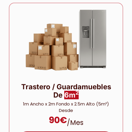
Trastero / Guardamuebles
2
De
6m
1m Ancho x 2m Fondo x 2.5m Alto (5m³)
Desde
90€
/mes