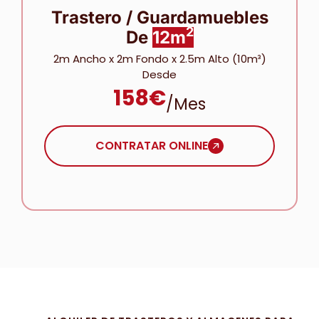
Trastero / Guardamuebles
2
De
12m
2m Ancho x 2m Fondo x 2.5m Alto (10m³)
Desde
158€
/mes
CONTRATAR ONLINE