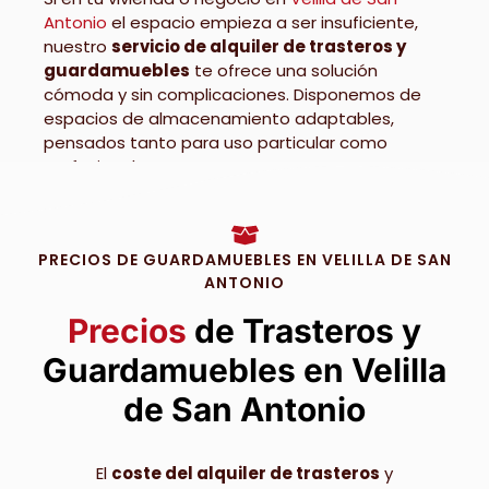
Antonio
el espacio empieza a ser insuficiente,
nuestro
servicio de alquiler de trasteros y
guardamuebles
te ofrece una solución
cómoda y sin complicaciones. Disponemos de
espacios de almacenamiento adaptables,
pensados tanto para uso particular como
profesional.
Contamos con trasteros de diferentes
dimensiones, adecuados para guardar desde
PRECIOS DE GUARDAMUEBLES EN VELILLA DE SAN
cajas, ropa o bicicletas hasta mobiliario, archivos
ANTONIO
o mercancía. El servicio de
guardamuebles
es
especialmente útil en mudanzas, reformas o
Precios
de Trasteros y
traslados
, permitiendo conservar tus objetos
en un entorno seguro durante el tiempo que
Guardamuebles en Velilla
necesites.
de San Antonio
La seguridad y el buen estado de tus
pertenencias son prioritarios. Nuestras
El
coste del alquiler de trasteros
y
instalaciones están preparadas para ofrecer